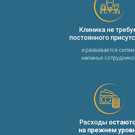
Клиника не требу
постоянного присут
и развивается силам
наемных сотруднико
Расходы
остают
на прежнем уров