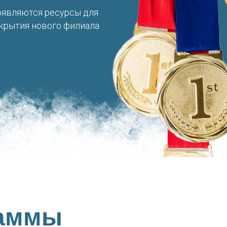
являются ресурсы для
крытия нового филиала
раммы