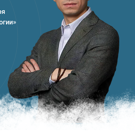
ря
огии»