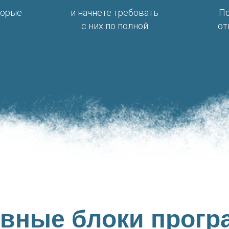
торые
и начнете требовать
По
с них по полной
от
вные блоки прог