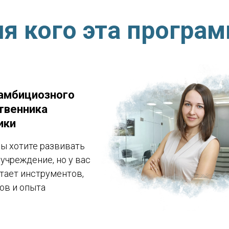
я кого эта програ
амбициозного
твенника
ики
вы хотите развивать
учреждение, но у вас
атает инструментов,
ов и опыта