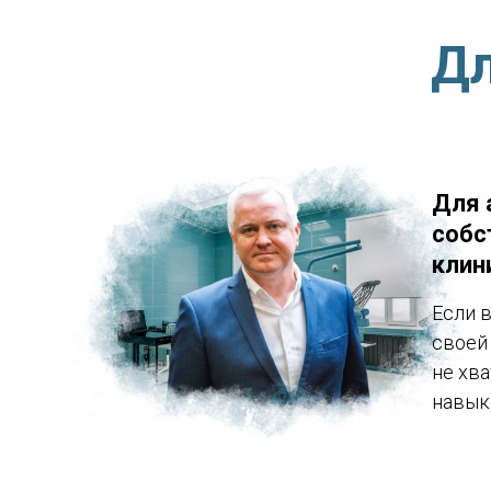
Дл
Для 
собс
клин
Если 
своей 
не хв
навык