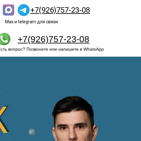
+7(926)757-23-08
Max и telegram для связи
+7(926)757-23-08
Есть вопрос? Позвоните или напишите в WhatsApp
Ж
Ж