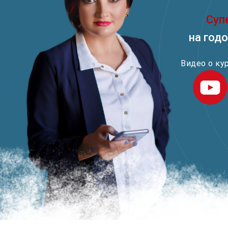
Суп
на год
Видео о ку