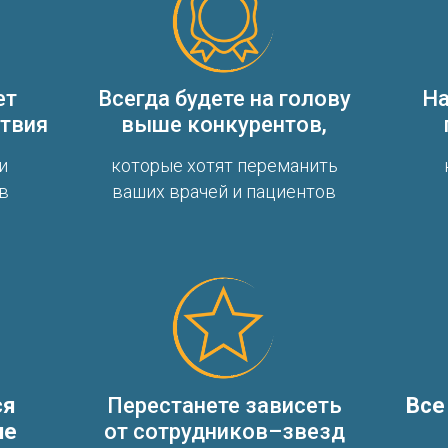
ет
Всегда будете на голову
На
ствия
выше конкурентов,
и
которые хотят переманить
в
ваших врачей и пациентов
ся
Перестанете зависеть
Все
не
от сотрудников–звезд