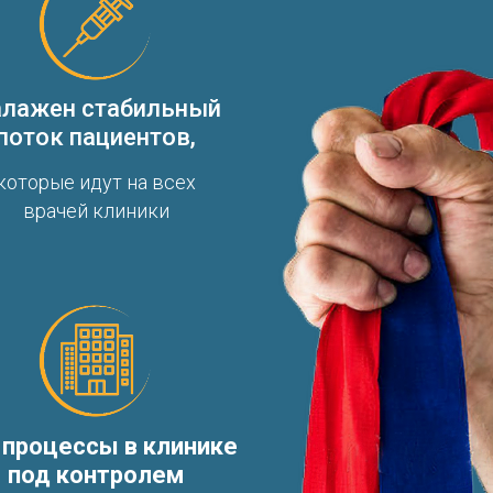
лажен стабильный
поток пациентов,
которые идут на всех
врачей клиники
 процессы в клинике
под контролем