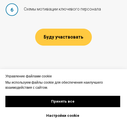
Схемы мотивации ключевого персонала
Буду участвовать
Управление файлами cookie
Мы используем файлы cookie для обеспечения наилучшего
взаимодействия с сайтом.
Об авторе:
Принять все
Настройки сookie
Задать вопрос