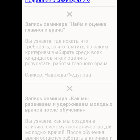
Подробнее о семинарах >>>
Запись семинара “Найм и оценка
главного врача”
Вы узнаете: где искать, что
требовать, за что платить, по каким
критериям выбирать среди всех
кандидатов и как оценить
результаты работы главного врача
Спикер: Надежда Федулова
Запись семинара «Как мы
развиваем и удерживаем молодых
врачей после обучения»
Вы узнаете: как мы создали в
клинике систему наставничества для
молодых врачей. После обучения
врачи остаются работать в клинике и