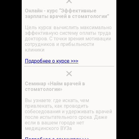
Онлайн - курс “Эффективные
зарплаты врачей в стоматологии”
Цель курса: вычислить максимально
эффективную систему оплаты труда
докторов. С точки зрения мотивации
сотрудников и прибыльности
клиники
Подробнее о курсе >>>
Cеминар «Найм врачей в
стоматологии»
Вы узнаете: где искать, чем
привлекать, как проводить
собеседования и удерживать врачей
после испытательного срока. Даже
если в вашем городе нет
медицинского ВУЗа