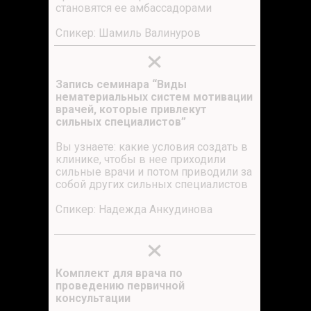
становятся ее амбассадорами
Спикер: Шамиль Валинуров
Запись семинара “Виды
нематериальных систем мотивации
врачей, которые привлекут
сильных специалистов”
Вы узнаете: какие условия создать в
клинике, чтобы в нее приходили
сильные врачи и потом приводили за
собой других сильных специалистов
Спикер: Надежда Анкудинова
Комплект для врача по
проведению первичной
консультации