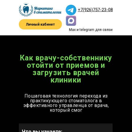
+7(926)757-23-08
Личный кабинет
Max и telegram для связи
Как врачу-собственнику
отойти от приемов и
загрузить врачей
клиники
Пошаговая технология перехода из
практикующего стоматолога в
эффективного управленца от врача,
который смог
Что вы узнаете: