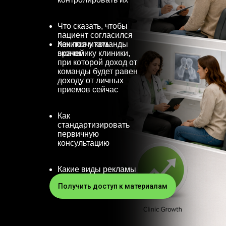
Что сказать, чтобы
пациент согласился
лечится у команды
Как посчитать
врачей
экономику клиники,
при которой доход от
команды будет равен
доходу от личных
приемов сейчас
Как
стандартизировать
первичную
консультацию
Какие виды рекламы
загрузят команду
Получить доступ к материалам
врачей