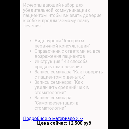
Исчерпывающий набор для
убедительной коммуникации с
пациентом, чтобы вызвать доверие
к себе и предлагаемому плану
лечения
Видеоуроки “Алгоритм
первичной консультации”
Справочник с ответами на все
возражения пациентов
Инструкция “ 43 способа
продать план лечения
Запись семинара “Как говорить
с пациентом о деньгах”
Запись семинара: “Как
увеличить средний чек в
стоматологии”
Запись семинара:
“Самопрезентация в
стоматологии”
Подробнее о материале >>>
Цена сейчас: 12.500 руб