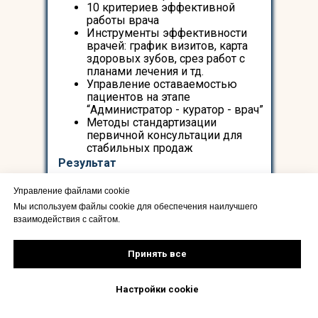
10 критериев эффективной
работы врача
Инструменты эффективности
врачей: график визитов, карта
здоровых зубов, срез работ с
планами лечения и тд.
Управление оставаемостью
пациентов на этапе
“Администратор - куратор - врач”
Методы стандартизации
первичной консультации для
стабильных продаж
Результат
Главный врач выявит слабые места
Управление файлами cookie
в работе врачей и сервисного
Мы используем файлы cookie для обеспечения наилучшего
персонала. Внедрит инструменты
взаимодействия с сайтом.
управления: загрузкой, первичной
консультацией. Исправит процессы
снижающие оставаемость и
Принять все
монетизацию пациентов.
Настройки сookie