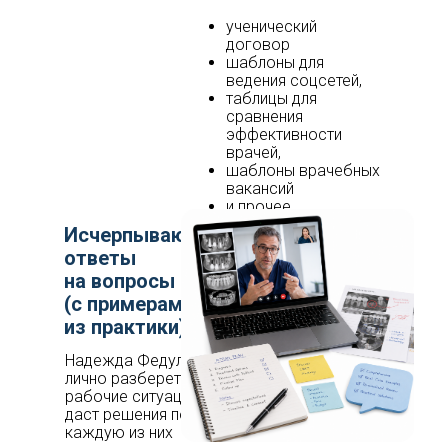
ученический
договор
шаблоны для
ведения соцсетей,
таблицы для
сравнения
эффективности
врачей,
шаблоны врачебных
вакансий
и прочее
Исчерпывающие
ответы
на вопросы
(с примерами
из практики)
Надежда Федулова
лично разберет ваши
рабочие ситуации и
даст решения под
каждую из них