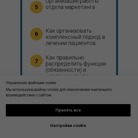
Организация работы
5
отдела маркетинга
Как организовать
6
комплексный подход в
лечении пациентов
Как правильно
7
распределить функции
(обязанности) и
иерархию среди
сотрудников клиники
Управление файлами cookie
(на разных этапах
Мы используем файлы cookie для обеспечения наилучшего
развития)
взаимодействия с сайтом.
Принять все
Панель управления
8
клиникой для
собственника
Настройки сookie