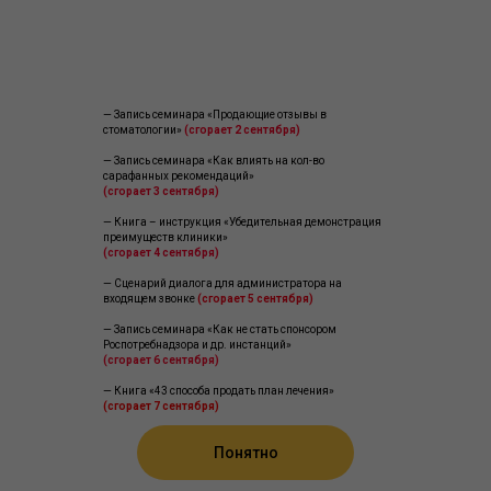
— Запись семинара «Продающие отзывы в
стоматологии»
(сгорает 2 сентября)
— Запись семинара «Как влиять на кол-во
сарафанных рекомендаций»
(сгорает 3 сентября)
— Книга – инструкция «Убедительная демонстрация
преимуществ клиники»
(сгорает 4 сентября)
— Сценарий диалога для администратора на
входящем звонке
(сгорает 5 сентября)
— Запись семинара «Как не стать спонсором
Роспотребнадзора и др. инстанций»
(сгорает 6 сентября)
— Книга «43 способа продать план лечения»
(сгорает 7 сентября)
Понятно