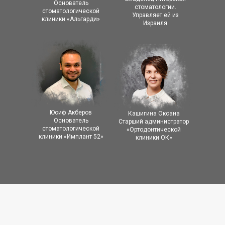
Основатель
стоматологии.
стоматологической
Управляет ей из
клиники «Альгарди»
Израиля
Юсиф Акберов
Кашигина Оксана
Основатель
Старший администратор
стоматологической
«Ортодонтической
клиники «Имплант 52»
клиники ОК»