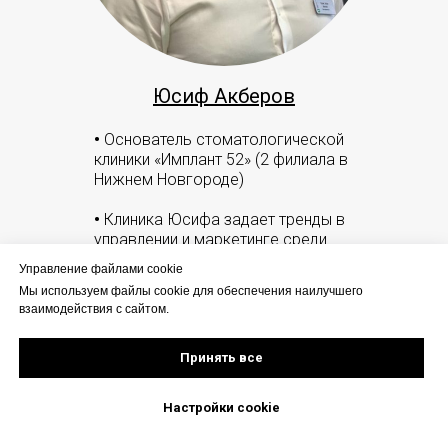
Юсиф Акберов
•
Основатель стоматологической
клиники «Имплант 52» (2 филиала в
Нижнем Новгороде)
•
Клиника Юсифа задает тренды в
управлении и маркетинге среди
стоматологий Новгорода
Управление файлами cookie
Мы используем файлы cookie для обеспечения наилучшего
•
В среднем 180 пациентов
взаимодействия с сайтом.
лечатся в клинике ежемесячно
Принять все
Настройки сookie
Задать вопрос