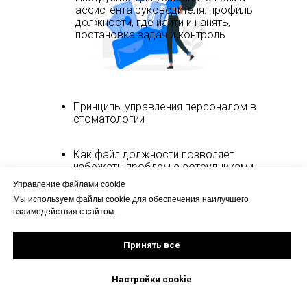
ассистента руководителя: профиль
должности, где найти и нанять,
постановка задач и контроль
Принципы управления персоналом в
стоматологии
Как файл должности позволяет
избежать проблем с сотрудниками
Управление файлами cookie
Мы используем файлы cookie для обеспечения наилучшего
Из чего состоит система мотивации
взаимодействия с сайтом.
8 принципов комфортной работы
Принять все
команды
Настройки сookie
Как сформулировать задачу
сотруднику, чтобы не пришлось ее