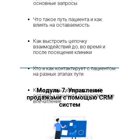
основные запросы
Что такое путь пациента и как
влиять на оставаемость
Как выстроить цепочку
взаимодействий до, во время и
после посещения клиники
Кто и как контактирует с пациентом
на разных этапах пути
Модуль 7. Управление
Как создать сервис, который
оставит у пациента положительное
продажами с помощью CRM
впечатление
систем