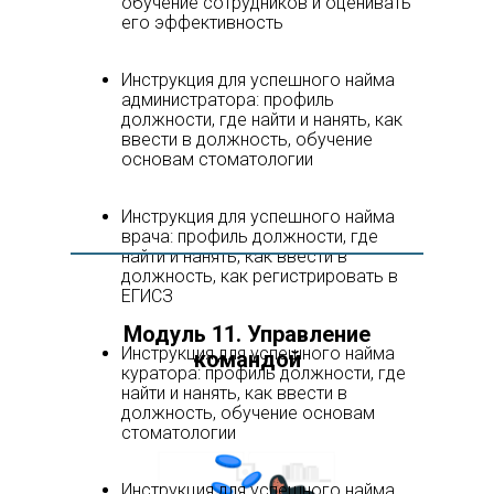
обучение сотрудников и оценивать
его эффективность
Инструкция для успешного найма
администратора: профиль
должности, где найти и нанять, как
ввести в должность, обучение
основам стоматологии
Инструкция для успешного найма
врача: профиль должности, где
найти и нанять, как ввести в
должность, как регистрировать в
ЕГИСЗ
Модуль 11. Управление
Инструкция для успешного найма
командой
куратора: профиль должности, где
найти и нанять, как ввести в
должность, обучение основам
стоматологии
Инструкция для успешного найма