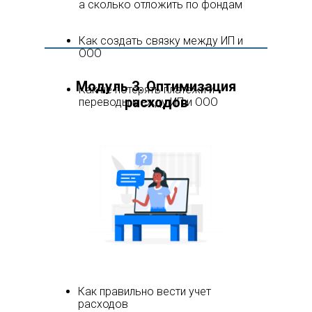
а сколько отложить по фондам
Как создать связку между ИП и
ООО
Модуль 3. Оптимизация
Как не потерять платежи и
расходов
переводы между ИП и ООО
Как правильно вести учет
расходов