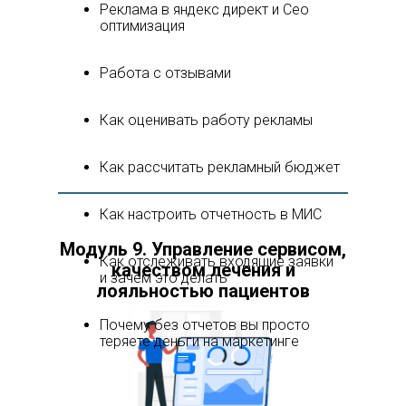
Реклама в яндекс директ и Сео
оптимизация
Работа с отзывами
Как оценивать работу рекламы
Как рассчитать рекламный бюджет
Как настроить отчетность в МИС
Модуль 9. Управление сервисом,
Как отслеживать входящие заявки
качеством лечения и
и зачем это делать
лояльностью пациентов
Почему без отчетов вы просто
теряете деньги на маркетинге