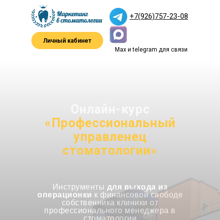
+7(926)757-23-08
Личный кабинет
Max и telegram для связи
Онлайн-курс
«Профессиональный
управленец
стоматологии»
Инструменты
для выхода из
операционки
к финансовой свободе
собственника клиники от
профессионального менеджера в
стоматологии